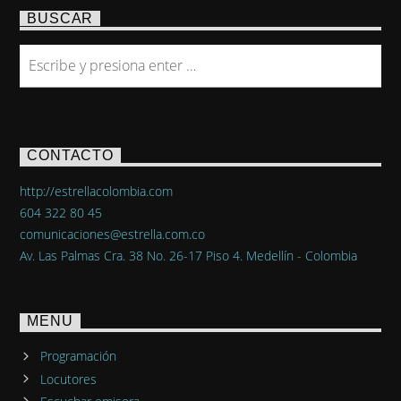
BUSCAR
CONTACTO
http://estrellacolombia.com
604 322 80 45
comunicaciones@estrella.com.co
Av. Las Palmas Cra. 38 No. 26-17 Piso 4. Medellín - Colombia
MENU
Programación
Locutores