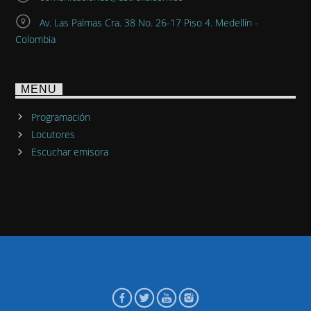
Av. Las Palmas Cra. 38 No. 26-17 Piso 4. Medellín -
Colombia
MENU
Programación
Locutores
Escuchar emisora