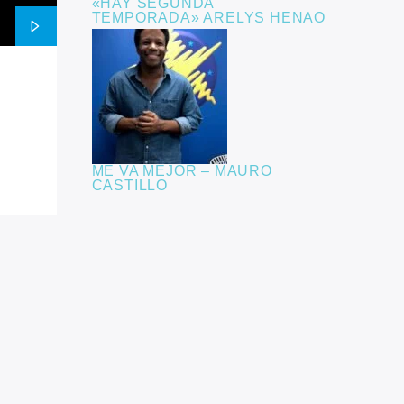
«HAY SEGUNDA
TEMPORADA» ARELYS HENAO
ME VA MEJOR – MAURO
CASTILLO
PROGRAMAS
PISTA DE BAILE
17:00
SOBRE LAS OLAS
19:00