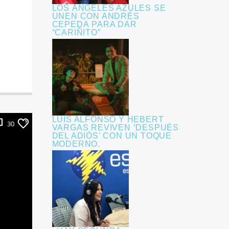
LOS ÁNGELES AZULES SE
UNEN CON ANDRÉS
CEPEDA PARA DAR
“CARIÑITO”
LUIS ALFONSO Y HEBERT
30
VARGAS REVIVEN ‘DESPUÉS
DEL ADIÓS’ CON UN TOQUE
MODERNO.