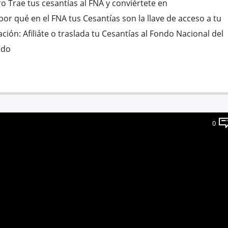
 Trae tus cesantías al FNA y conviértete en
r qué en el FNA tus Cesantías son la llave de acceso a tu
ción: Afiliáte o traslada tu Cesantías al Fondo Nacional del
ndo
0