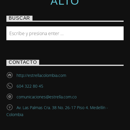
ALTO
BUSCAR
CONTACTO
http://estrellacolombia.com
604 322 80 45
comunicaciones@estrella.com.co
Av. Las Palmas Cra. 38 No. 26-17 Piso 4. Medellín -
Colombia