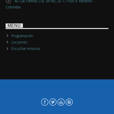
Av. Las Palmas Cra. 38 No. 26-17 Piso 4. Medellín -
Colombia
MENU
Programación
Locutores
Escuchar emisora